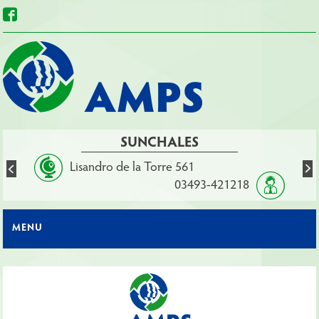
SUNCHALES
Lisandro de la Torre 561
03493-421218
MENU
1
2
3
4
5