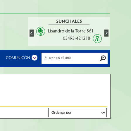
SUNCHALES
Lisandro de la Torre 561
03493-421218
1
COMUNICÓN
2
3
4
5
6