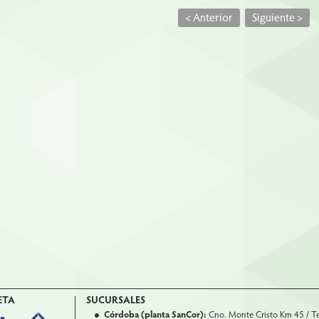
<
Anterior
Siguiente
>
ETA
SUCURSALES
Córdoba (planta SanCor):
Cno. Monte Cristo Km 45 / T