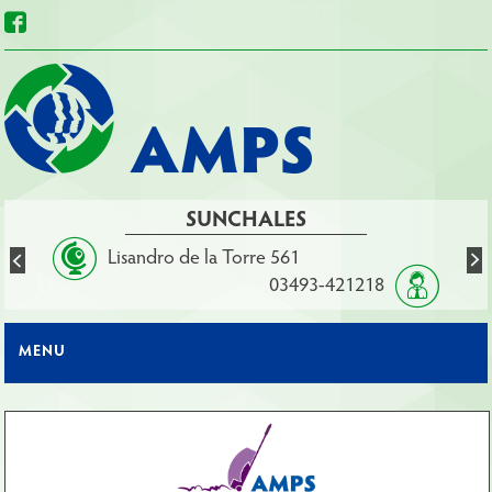
SUNCHALES
Lisandro de la Torre 561
03493-421218
MENU
1
2
3
4
5